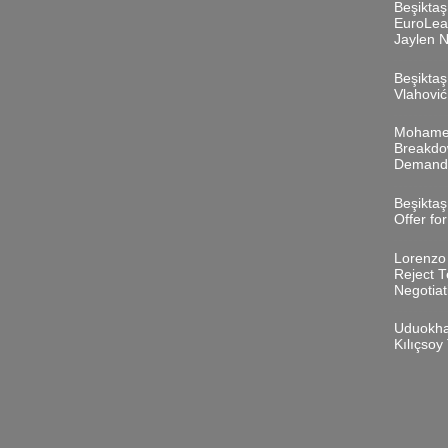
Beşiktaş
EuroLea
Jaylen N
Beşiktaş
Vlahovi
Mohamed
Breakdo
Demand
Beşiktaş
Offer for
Lorenzo 
Reject T
Negotiat
Uduokha
Kılıçso