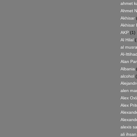
ahmet k
Ahmet N
Akhisar
Akhisar 
AKP
(1)
Al Hilal
(
al musra
Al-Ittiha
Alan Pa
Albania
alcohol
Alejand
alen ma
Alex Ox
Alex Pri
Alexand
Alexand
alexis s
ali ihsan