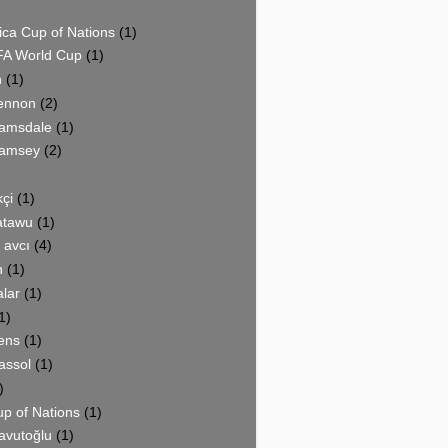
ica Cup of Nations
(1)
FA World Cup
(1)
n
(1)
ennon
(2)
amsdale
(1)
Ramsey
(2)
kçi
(1)
atawu
(1)
 avcı
(4)
n
(1)
lar
(1)
1)
ens
(1)
assol
(1)
)
up of Nations
(1)
avutoğlu
(1)