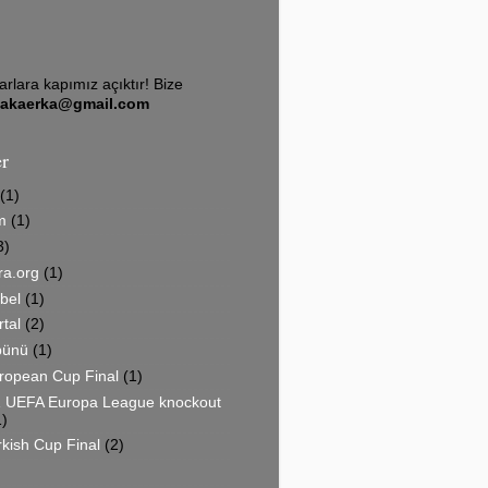
arlara kapımız açıktır! Bize
sakaerka@gmail.com
er
(1)
m
(1)
3)
a.org
(1)
bel
(1)
tal
(2)
bünü
(1)
ropean Cup Final
(1)
 UEFA Europa League knockout
1)
kish Cup Final
(2)