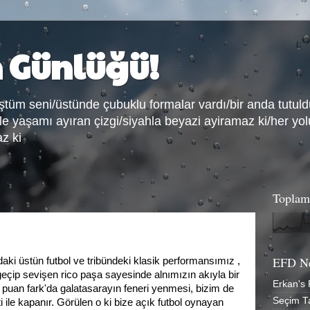
n Günlüğü!
tüm seni/üstünde çubuklu formalar vardı/bir anda tutul
e yaşamı ayıran çizgi/siyahla beyazi ayiramaz ki/her y
z ki
Toplam
EFD N
daki üstün futbol ve tribündeki klasik performansımız ,
eçip sevişen rico paşa sayesinde alnımızın akıyla bir
Erkan's 
6 puan fark'da galatasarayın feneri yenmesi, bizim de
Seçim T
ile kapanır. Görülen o ki bize açık futbol oynayan