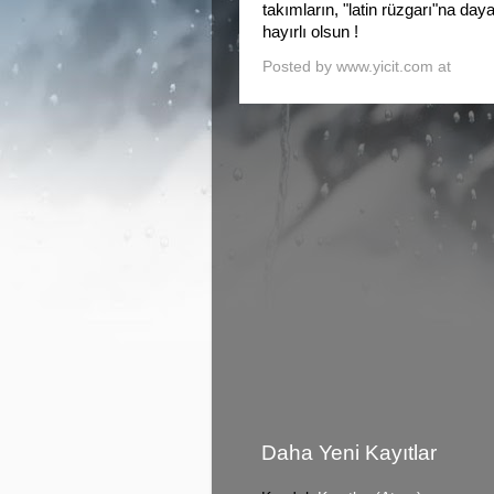
takımların, "latin rüzgarı"na da
hayırlı olsun !
Posted by
www.yicit.com
at
1:25
Daha Yeni Kayıtlar