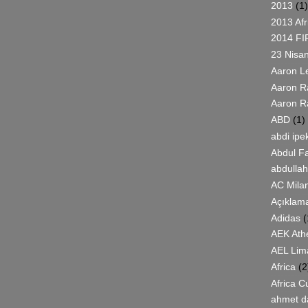
2013
(1)
2013 Afr
2014 FI
23 Nisa
Aaron L
Aaron R
Aaron 
ABD
(1)
abdi ipe
Abdul F
abdullah
AC Mila
Açıklama
Adidas
(
AEK Ath
AEL Lim
Africa
(2
Africa C
ahmet d