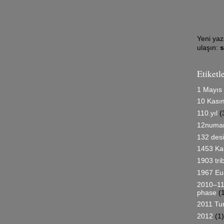
Yeni yaz
ulaşın:
Etiketl
1 Mayıs
10 Kası
110.yıl
(
12numar
132 desi
1453 Kar
1903 tri
1967 Eu
2010–11
phase
(
2011 Tur
2012
(1)