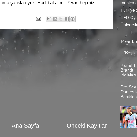
yanma şansları yok. Hadi bakalım.. 2.yarı hepmizi
musica 
Türkiye'
EFD Cyb
 ÖÖ
1 yorum:
Üniversi
Popüler
"Beşikt
Kartal T
Brandt H
İddiala
Pre-Sea
Domesti
Besiktas
Ana Sayfa
Önceki Kayıtlar