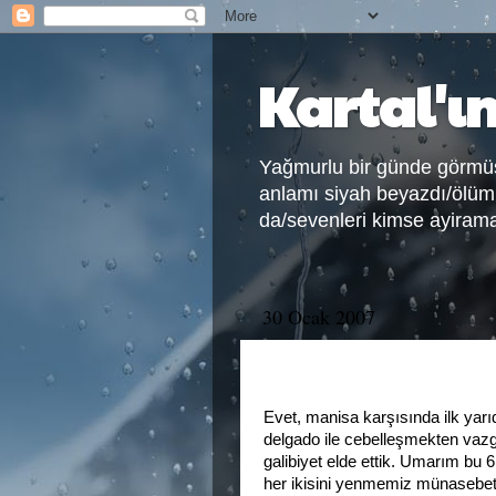
Kartal'ı
Yağmurlu bir günde görmüş
anlamı siyah beyazdı/ölüml
da/sevenleri kimse ayirama
30 Ocak 2007
Açık Çek !
Evet, manisa karşısında ilk yarı
delgado ile cebelleşmekten vazg
galibiyet elde ettik. Umarım bu 
her ikisini yenmemiz münasebeti 