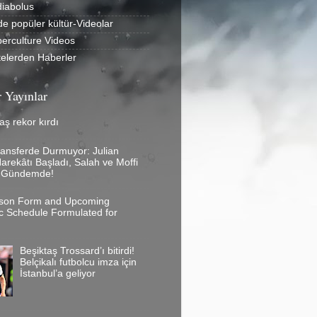
diabolus
de popüler kültür-Videolar
erculture Videos
telerden Haberler
 Yayınlar
aş rekor kırdı
ransferde Durmuyor: Julian
arekâtı Başladı, Salah ve Moffi
rı Gündemde!
son Form and Upcoming
c Schedule Formulated for
Beşiktaş Trossard’ı bitirdi!
Belçikalı futbolcu imza için
İstanbul’a geliyor