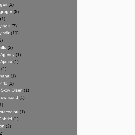
oğan
(2)
cgregor
(9)
(1)
yındır
(7)
yindir
(10)
2)
illo
(2)
 Agency
(1)
Ajansı
(1)
(1)
Onana
(1)
irlo
(1)
 Skov Olsen
(1)
Townsend
(1)
1)
stecoglou
(1)
abriel
(1)
on
(2)
2)