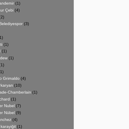
andemir
(1)
ur Çebi
(4)
(2)
Belediyespor
(3)
1)
ti
(1)
d
(1)
rdew
(1)
(1)
(1)
ro Grimaldo
(4)
rkaryan
(10)
lade-Chamberlain
(1)
tchard
(1)
er Nubel
(7)
er Nübel
(9)
anchez
(4)
 karayiğit
(1)