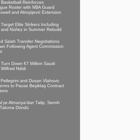
 Basketball Reinforces
gue Roster with NBA Guard
owell and Alimpijević Extension
 Target Elite Strikers Including
ć and Núñez in Summer Rebuild
 Salah Transfer Negotiations
wn Following Agent Commission
s
 Turn Down €7 Million Saudi
 Wilfred Ndidi
Pellegrini and Dusan Vlahovic
erms to Pause Beşiktaş Contract
ions
i'ye Almanya'dan Talip, Semih
y Takıma Döndü