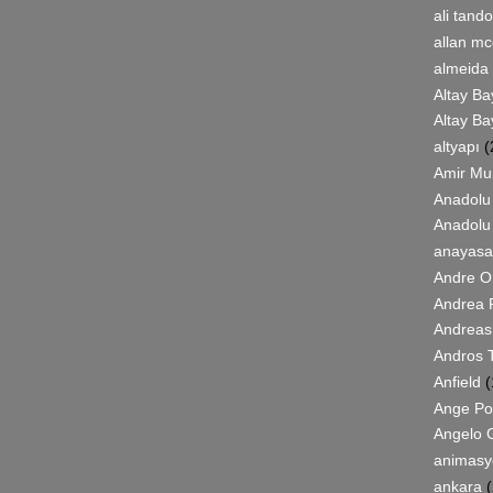
ali tand
allan m
almeida
Altay Ba
Altay Ba
altyapı
(
Amir Mur
Anadolu
Anadolu 
anayasa
Andre 
Andrea P
Andreas
Andros 
Anfield
(
Ange Po
Angelo G
animasy
ankara
(