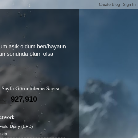
dum aşık oldum ben/hayatın
olun sonunda ölüm olsa
 Sayfa Görüntüleme Sayısı
927,910
etwork
Field Diary (EFD)
akip